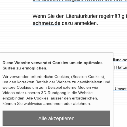
Wenn Sie den Literaturkurier regelmäßig 
schmetz.de
dazu anmelden.
KONTAKT:
+49 241 31369
|
info@buchhandlung-s
Diese Website verwendet Cookies um ein optimales
RECHTLICHES:
Impressum
|
Datenschutzerklärung
|
Haftu
Surfen zu ermöglichen.
Wir verwenden erforderliche Cookies, (Session-Cookies),
um den korrekten Betrieb der Website zu gewährleisten und
weitere Cookies um zum Beispiel externe Medien wie
© 2026 Buchhandlung Schmetz am Dom |
Konzept & Umsetz
Videos oder unseren 3D-Rundgang in die Website
einzubinden. Alle Cookies, ausser den erforderlichen,
können Sie wahlweise annehmen oder ablehnen.
Alle akzeptieren