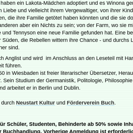
haben ein Lakota-Mädchen adoptiert und es Winona gena
en Liebe und vielleicht ihrem Vergewaltiger, von ihrer K
 die ihre Familie getötet haben könnten und die sie doch
 anderen aber ein Nichts zu sein; von der Farm, wo sie
 und Tennyson eine neue Familie gefunden hat. Eine be
r Süden, die Rebellen wittern ihre Chance - und durchs
her sind.
h Anglist und wird im Anschluss an den Leseteil mit Ha
it führen.
 in Wiesbaden ist freier literarischer Übersetzer, Herau
 Sein Studium der Germanistik, Politologie, Philosophie
d arbeitet er in Berlin und Dublin.
t durch
Neustart Kultur
und
Förderverein Buch
.
,- für Schüler, Studenten, Behinderte ab 50% sowie I
r Buchhandlung. Vorherige Anmeldung ist erforderlich