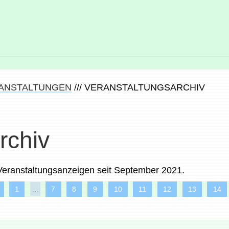
ANSTALTUNGEN
///
VERANSTALTUNGSARCHIV
rchiv
 Veranstaltungsanzeigen seit September 2021.
1
…
7
8
9
10
11
12
13
14